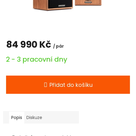
84 990 Kč
/ pár
Měrná
2 - 3 pracovní dny
cena:
Přidat do košíku
Popis
Diskuze