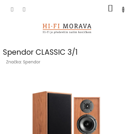
Přejít
NÁKUP
na
obsah
KOŠÍK
Spendor CLASSIC 3/1
Značka:
Spendor