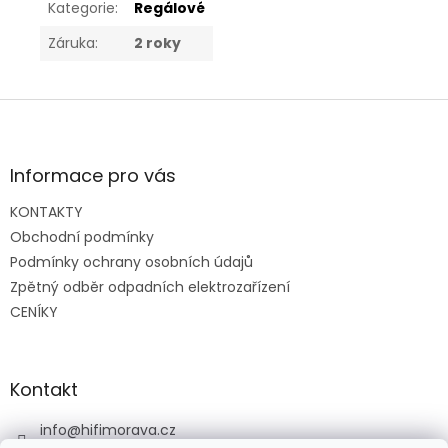
Kategorie
:
Regálové
Záruka
:
2 roky
Z
á
p
a
Informace pro vás
t
KONTAKTY
í
Obchodní podmínky
Podmínky ochrany osobních údajů
Zpětný odběr odpadních elektrozařízení
CENÍKY
Kontakt
info
@
hifimorava.cz