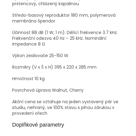
prstencový, chlazený kapalinou
Středo-basový reproduktor 180 mm, polymerová
membrána Spendor
Účinnost 88 dB (1 W, 1 m). Dělící frekvence 3.7 kHz.
Frekvenční odezva 40 Hz – 25 kHz. Nominální
impedance 8 Ω
Výkon zesilovače 25-150 W
Rozměry (V x Š x H) 395 x 220 x 285 mm
Hmotnost 10 kg
Povrchová úprava Walnut, Cherry
Akční cena se vztahuje na jeden vystavený pár ve
studiu, nehraný, ve 100% stavu s plnou zárukou v
provedení ořech
Doplňkové parametry