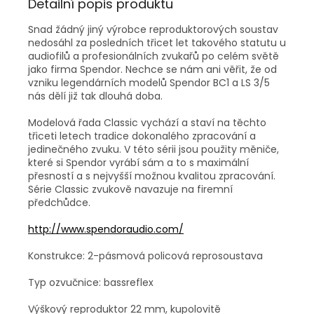
Detailní popis produktu
Snad žádný jiný výrobce reproduktorových soustav
nedosáhl za posledních třicet let takového statutu u
audiofilů a profesionálních zvukařů po celém světě
jako firma Spendor. Nechce se nám ani věřit, že od
vzniku legendárních modelů Spendor BC1 a LS 3/5
nás dělí již tak dlouhá doba.
Modelová řada Classic vychází a staví na těchto
třiceti letech tradice dokonalého zpracování a
jedinečného zvuku. V této sérii jsou použity měniče,
které si Spendor vyrábí sám a to s maximální
přesností a s nejvyšší možnou kvalitou zpracování.
Série Classic zvukově navazuje na firemní
předchůdce.
http://www.spendoraudio.com/
Konstrukce: 2-pásmová policová reprosoustava
Typ ozvučnice: bassreflex
Výškový reproduktor 22 mm, kupolovitě