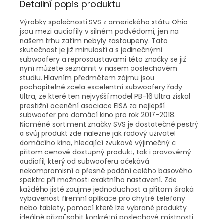
Detailní popis produktu
Výrobky společnosti SVS z amerického státu Ohio
jsou mezi audiofily v silném podvědomí, jen na
našem trhu zatím nebyly zastoupeny. Tato
skutečnost je již minulostí a s jedinečnými
subwoofery a reprosoustavami této značky se již
nyní můžete seznámit v našem poslechovém
studiu. Hlavním předmětem zájmu jsou
pochopitelně zcela excelentní subwoofery řady
Ultra, ze které ten nejvyšší model PB-16 Ultra získal
prestižní ocenění asociace EISA za nejlepší
subwoofer pro domácí kino pro rok 2017-2018.
Nicméně sortiment značky SVS je dostatečně pestrý
a svůj produkt zde nalezne jak řadový uživatel
domácího kina, hledající zvukově výjimečný a
přitom cenově dostupný produkt, tak i pravověrný
audiofil, který od subwooferu očekává
nekompromisní a přesné podání celého basového
spektra při možnosti exaktního nastavení. Zde
každého jistě zaujme jednoduchost a přitom široká
vybavenost firemní aplikace pro chytré telefony
nebo tablety, pomocí které lze vybrané produkty
ideálně přizpůsobit konkrétní poslechové místnosti.