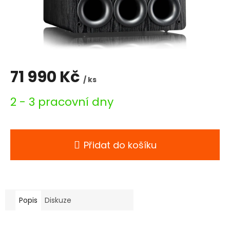
71 990 Kč
/ ks
Měrná
2 - 3 pracovní dny
cena:
Přidat do košíku
Popis
Diskuze