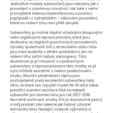
Jednotlivé modely subwooferů jsou nabízeny jak v
provedení s uzavřenou ozvučnicí, tak také s velmi
promyšleně řešenou bassreflexovou ozvučnicí,
popřípadě i v cylindrickém - válcovém provedení,
které na našem trhu není příliš obvyklé.
Subwoofery je možné doplnit výtečnými sloupovými
nebo regálovými reprosoustavami, které jsou
dodávány ve stejných povrchových provedeních.
Výrobky společnosti SVS z amerického státu Ohio
jsou mezi audiofily v silném podvědomí, jen na
našem trhu zatím nebyly zastoupeny. Tato
skutečnost je již minulostí a s jedinečnými
subwoofery a reprosoustavami této značky se již
nyní můžete seznámit v našem poslechovém
studiu. Hlavním předmětem zájmu jsou
pochopitelně zcela excelentní subwoofery řady
Ultra, ze které ten nejvyšší model PB-16 Ultra získal
prestižní ocenění asociace EISA za nejlepší
subwoofer pro domácí kino pro rok 2017-2018.
Nicméně sortiment značky SVS je dostatečně pestrý
a svůj produkt zde nalezne jak řadový uživatel
domácího kina, hledající zvukově výjimečný a