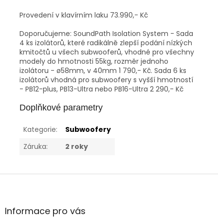
Provedení v klavírním laku 73.990,- Kč
Doporučujeme: SoundPath Isolation System - Sada
4 ks izolátorů, které radikálně zlepší podání nízkých
kmitočtů u všech subwooferů, vhodné pro všechny
modely do hmotnosti 55kg, rozměr jednoho
izolátoru - ø58mm, v 40mm 1 790,- Kč. Sada 6 ks
izolátorů vhodná pro subwoofery s vyšší hmotností
- PB12-plus, PB13-Ultra nebo PB16-Ultra 2 290,- Kč
Doplňkové parametry
Kategorie
:
Subwoofery
Záruka
:
2 roky
Z
á
p
a
Informace pro vás