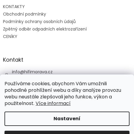
t
KONTAKTY
í
Obchodní podmínky
Podmínky ochrany osobních údajů
Zpětný odběr odpadních elektrozařízení
CENÍKY
Kontakt
info
@
hifimorava.cz
+420 722 705 125
Používáme cookies, abychom Vám umožnili
+420 774 037 152
pohodlné prohlížení webu a díky analýze provozu
webu neustále zlepšovali jeho funkce, výkon a
HI-FI Morava
použitelnost.
Více informací
Nastavení
Vytvořil Shoptet