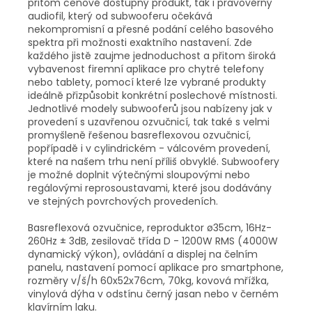
přitom cenově dostupný produkt, tak i pravověrný
audiofil, který od subwooferu očekává
nekompromisní a přesné podání celého basového
spektra při možnosti exaktního nastavení. Zde
každého jistě zaujme jednoduchost a přitom široká
vybavenost firemní aplikace pro chytré telefony
nebo tablety, pomocí které lze vybrané produkty
ideálně přizpůsobit konkrétní poslechové místnosti.
Jednotlivé modely subwooferů jsou nabízeny jak v
provedení s uzavřenou ozvučnicí, tak také s velmi
promyšleně řešenou basreflexovou ozvučnicí,
popřípadě i v cylindrickém - válcovém provedení,
které na našem trhu není příliš obvyklé. Subwoofery
je možné doplnit výtečnými sloupovými nebo
regálovými reprosoustavami, které jsou dodávány
ve stejných povrchových provedeních.
Basreflexová ozvučnice, reproduktor ø35cm, 16Hz-
260Hz ± 3dB, zesilovač třída D - 1200W RMS (4000W
dynamický výkon), ovládání a displej na čelním
panelu, nastavení pomocí aplikace pro smartphone,
rozměry v/š/h 60x52x76cm, 70kg, kovová mřížka,
vinylová dýha v odstínu černý jasan nebo v černém
klavírním laku.