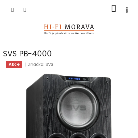
Přejít
NÁKUP
na
obsah
KOŠÍK
SVS PB-4000
Značka:
SVS
Akce