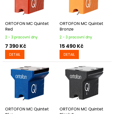
s
u
p
k
r
t
o
ů
d
ORTOFON MC Quintet
ORTOFON MC Quintet
u
Red
Bronze
k
2 - 3 pracovní dny
2 - 3 pracovní dny
t
7 390 Kč
15 490 Kč
ů
DETAIL
DETAIL
ORTOFON MC Quintet
ORTOFON MC Quintet