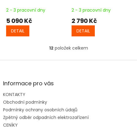
2 - 3 pracovní dny
2 - 3 pracovní dny
5 090 Kč
2 790 Kč
DETAIL
DETAIL
12
položek celkem
O
v
l
Z
á
á
d
p
a
a
Informace pro vás
c
t
í
KONTAKTY
í
p
Obchodní podmínky
r
v
Podmínky ochrany osobních údajů
k
Zpětný odběr odpadních elektrozařízení
y
CENÍKY
v
ý