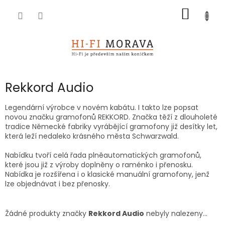
Přejít
NÁKUP
na
obsah
KOŠÍK
Rekkord Audio
Legendární výrobce v novém kabátu. I takto lze popsat
novou značku gramofonů REKKORD. Značka těží z dlouholeté
tradice Německé fabriky vyrábějící gramofony již desítky let,
která leží nedaleko krásného města Schwarzwald.
​Nabídku tvoří celá řada plněautomatických gramofonů,
které jsou již z výroby doplněny o raménko i přenosku.
Nabídka je rozšířena i o klasické manuální gramofony, jenž
lze objednávat i bez přenosky.
Žádné produkty značky
Rekkord Audio
nebyly nalezeny...