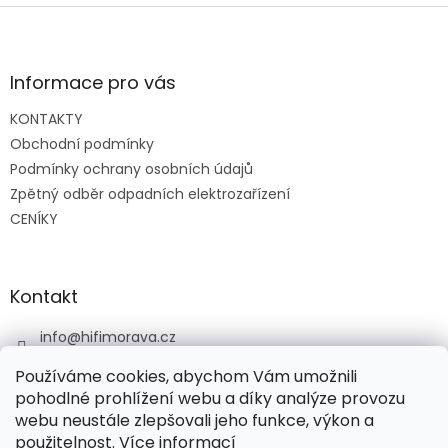
Z
á
p
a
Informace pro vás
t
KONTAKTY
í
Obchodní podmínky
Podmínky ochrany osobních údajů
Zpětný odběr odpadních elektrozařízení
CENÍKY
Kontakt
info
@
hifimorava.cz
+420 722 705 125
Používáme cookies, abychom Vám umožnili
+420 774 037 152
pohodlné prohlížení webu a díky analýze provozu
webu neustále zlepšovali jeho funkce, výkon a
HI-FI Morava
použitelnost.
Více informací