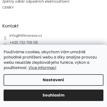
Zpětný odběr odpadních elektrozařízení
CENÍKY
Kontakt
info
@
hifimorava.cz
+420 722 705 125
+420 774 037 152
Používáme cookies, abychom Vám umožnili
HI-FI Morava
pohodlné prohlížení webu a díky analýze provozu
webu neustále zlepšovali jeho funkce, výkon a
použitelnost.
Více informací
Vytvořil Shoptet
Nastavení
Copyright 2026
HI-FI Morava
. Všechna práva vyhrazena.
Souhlasím