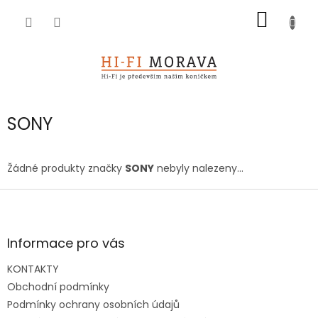
Přejít
NÁKUP
na
obsah
KOŠÍK
SONY
Žádné produkty značky
SONY
nebyly nalezeny...
Z
á
p
a
Informace pro vás
t
KONTAKTY
í
Obchodní podmínky
Podmínky ochrany osobních údajů