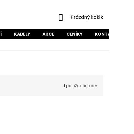
NÁKUPNÍ
Prázdný košík
KOŠÍK
Í
KABELY
AKCE
CENÍKY
KONTAKTY
1
položek celkem