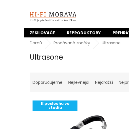
Přejít
na
obsah
ZESILOVAČE
REPRODUKTORY
PŘEHRÁ
Domů
Prodávané značky
Ultrasone
Ultrasone
Ř
a
Doporučujeme
Nejlevnější
Nejdražší
Nejp
z
e
V
n
K poslechu ve
ý
í
studiu
p
p
i
r
s
o