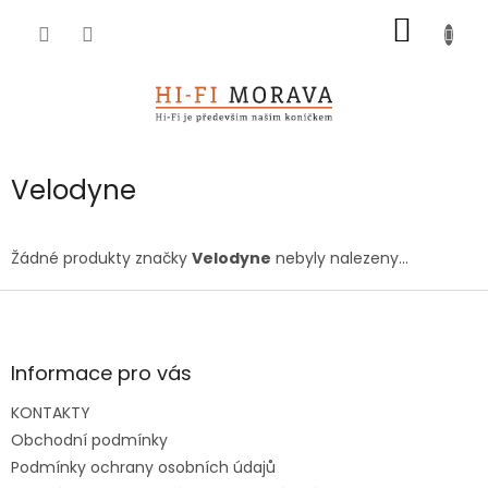
Přejít
NÁKUP
na
obsah
KOŠÍK
Velodyne
Žádné produkty značky
Velodyne
nebyly nalezeny...
Z
á
p
a
Informace pro vás
t
KONTAKTY
í
Obchodní podmínky
Podmínky ochrany osobních údajů