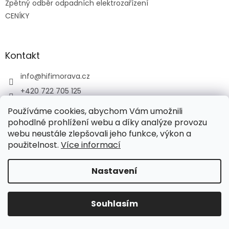
Zpětný odběr odpadních elektrozařízení
CENÍKY
Kontakt
info
@
hifimorava.cz
+420 722 705 125
+420 774 037 152
Používáme cookies, abychom Vám umožnili
HI-FI Morava
pohodlné prohlížení webu a díky analýze provozu
webu neustále zlepšovali jeho funkce, výkon a
použitelnost.
Více informací
Vytvořil Shoptet
Nastavení
Copyright 2026
HI-FI Morava
. Všechna práva vyhrazena.
Souhlasím