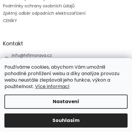
Podmínky ochrany osobních údajů
Zpětný odběr odpadních elektrozařízení
CENÍKY
Kontakt
info
@
hifimorava.cz
+420 722 705 125
Používáme cookies, abychom Vám umožnili
+420 774 037 152
pohodlné prohlížení webu a díky analýze provozu
webu neustále zlepšovali jeho funkce, výkon a
HI-FI Morava
použitelnost.
Více informací
Nastavení
Vytvořil Shoptet
Souhlasím
Copyright 2026
HI-FI Morava
. Všechna práva vyhrazena.