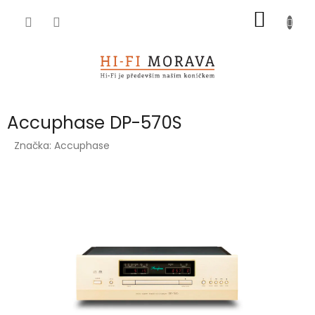
Přejít
NÁKUP
na
obsah
KOŠÍK
Accuphase DP-570S
Značka:
Accuphase