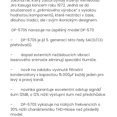
Jokohamě, který založil bývalý inženýr Kenwoodu
Jiro Kasuga koncem roku 1972. Jedná se do
současnosti o „prémiového výrobce“ s vysokou
hodnotou komponentů, které neztrácí v čase,
dlouhou tradicí, ale i svým ikonickým designem.
DP-570S navazuje na úspěšný model DP-570
- DP-570S je již 5. generací této řady SACD/CD
přehrávačů.
- dopad externích nežádoucích vibrací
laserového snímače eliminují speciální tlumiče.
- nově na zakázku vyvinuté filtrační
kondenzátory s kapacitou 15.000µF každý jeden pro
levý a pravý kanál.
- novinka garantuje excelentní odstup signál/
šum 121dB, o 12% nižší výstupní šum než předchůdce.
- DP-570S vykazuje na nízkých frekvencích o
30% nižší charakteristiku THD+Noise než předešlý
model.