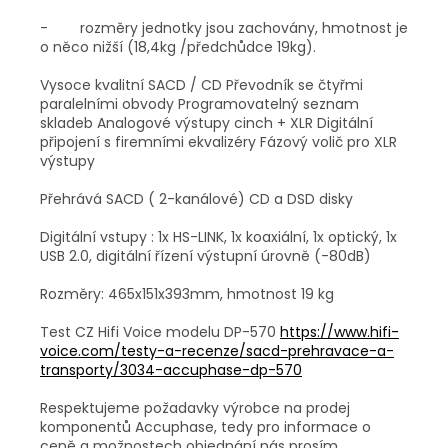
- rozměry jednotky jsou zachovány, hmotnost je
o něco nižší (18,4kg /předchůdce 19kg).
Vysoce kvalitní SACD / CD Převodník se čtyřmi
paralelními obvody Programovatelný seznam
skladeb Analogové výstupy cinch + XLR Digitální
připojení s firemními ekvalizéry Fázový volič pro XLR
výstupy
Přehrává SACD ( 2-kanálové) CD a DSD disky
Digitální vstupy : 1x HS-LINK, 1x koaxiální, 1x optický, 1x
USB 2.0, digitální řízení výstupní úrovně (-80dB)
Rozměry: 465x151x393mm, hmotnost 19 kg
Test CZ Hifi Voice modelu DP-570
https://www.hifi-
voice.com/testy-a-recenze/sacd-prehravace-a-
transporty/3034-accuphase-dp-570
Respektujeme požadavky výrobce na prodej
komponentů Accuphase, tedy pro informace o
ceně a možnostech objednání nás prosím