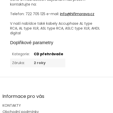
kontaktujte na:
Telefon: 722 705 125 e-mail:
info@hifimorava.cz
V naší nabídce také kabely Accuphase AL type
RCA, AL type XLR, ASL type RCA, ASLC type XLR, AHDL
digital
Doplňkové parametry
Kategorie
:
CD přehrávače
Záruka
:
2 roky
Z
á
p
a
Informace pro vás
t
KONTAKTY
í
Obchodní podmínky