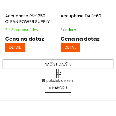
Accuphase PS-1250
Accuphase DAC-60
CLEAN POWER SUPPLY
2 - 3 pracovní dny
Skladem
Cena na dotaz
Cena na dotaz
DETAIL
DETAIL
NAČÍST DALŠÍ 3
S
1
2
t
O
r
15
položek celkem
v
á
l
NAHORU
n
á
k
o
d
v
Z
a
á
c
á
n
í
p
í