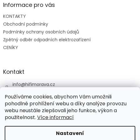
p
a
Informace pro vás
r
t
v
KONTAKTY
í
k
Obchodní podmínky
y
v
Podmínky ochrany osobních údajů
ý
Zpětný odběr odpadních elektrozařízení
p
CENÍKY
i
s
u
Kontakt
info
@
hifimorava.cz
+420 722 705 125
Používáme cookies, abychom Vám umožnili
+420 774 037 152
pohodlné prohlížení webu a díky analýze provozu
webu neustále zlepšovali jeho funkce, výkon a
HI-FI Morava
použitelnost.
Více informací
Nastavení
Vytvořil Shoptet