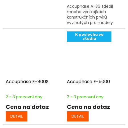
Accuphase A-36 zdědil
mnoho vynikajících
konstrukčních prvků
vyvinutých pro modely
vyšší třídy a definuje linii
čistých výkonových
K poslechu ve
studiu
zesilovačů třídy A.
Accuphase E-800S
Accuphase E-5000
2 - 3 pracovní dny
2 - 3 pracovní dny
Cena na dotaz
Cena na dotaz
DETAIL
DETAIL