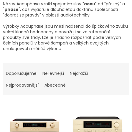
Název Accuphase vznikl spojením slov "
accu
" od "přesný" a
"
phase
", což vyjadřuje dlouholetou doktrínu společnosti
"dobrat se pravdy" v oblasti audiotechniky.
Výrobky Accuphase jsou mezi nadšenci do špičkového zvuku
velmi kladně hodnoceny a považují se za referenční
produkty své třídy. Lze je snadno rozpoznat podle velkých
čelních panelů v barvě šampaň a velkých dvojitých
analogových měřičů výkonu
Ř
a
Doporučujeme
Nejlevnější
Nejdražší
z
e
Nejprodávanější
Abecedně
n
í
V
p
ý
r
p
o
i
d
s
u