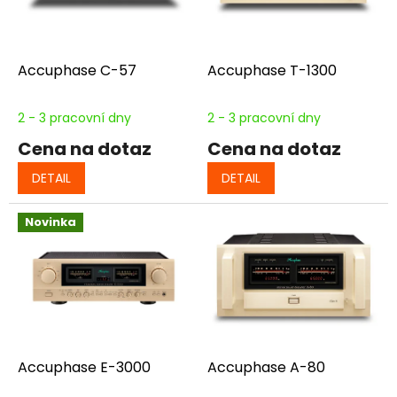
p
k
r
t
o
ů
d
Accuphase C-57
Accuphase T-1300
u
k
2 - 3 pracovní dny
2 - 3 pracovní dny
t
Cena na dotaz
Cena na dotaz
ů
DETAIL
DETAIL
Novinka
Accuphase E-3000
Accuphase A-80