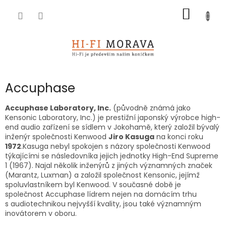
Přejít
NÁKUP
na
obsah
KOŠÍK
Accuphase
Accuphase Laboratory, Inc.
(původně známá jako
Kensonic Laboratory, Inc.) je prestižní japonský výrobce high-
end audio zařízení se sídlem v Jokohamě, který založil bývalý
inženýr společnosti Kenwood
Jiro Kasuga
na konci roku
1972
.Kasuga nebyl spokojen s názory společnosti Kenwood
týkajícími se následovníka jejich jednotky High-End Supreme
1 (1967). Najal několik inženýrů z jiných významných značek
(Marantz, Luxman) a založil společnost Kensonic, jejímž
spoluvlastníkem byl Kenwood. V současné době je
společnost Accuphase lídrem nejen na domácím trhu
s audiotechnikou nejvyšší kvality, jsou také významným
inovátorem v oboru.