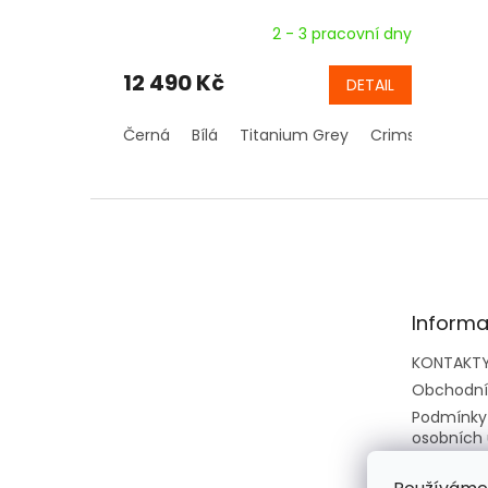
2 - 3 pracovní dny
12 490 Kč
DETAIL
Černá
Bílá
Titanium Grey
Crimson Red
Z
á
p
a
t
Informa
í
KONTAKT
Obchodní
Podmínky
osobních 
Zpětný o
elektrozař