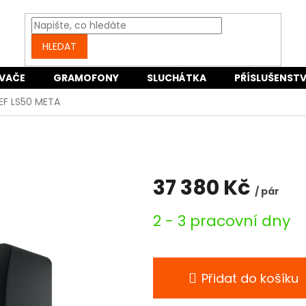
HLEDAT
VAČE
GRAMOFONY
SLUCHÁTKA
PŘÍSLUŠENSTV
EF LS50 META
37 380 Kč
/ pár
Měrná
2 - 3 pracovní dny
cena:
Přidat do košíku