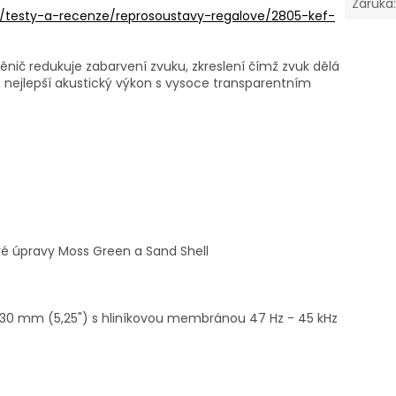
Záruka
m/testy-a-recenze/reprosoustavy-regalove/2805-kef-
nič redukuje zabarvení zvuku, zkreslení čímž zvuk dělá
ro nejlepší akustický výkon s vysoce transparentním
vé úpravy Moss Green a Sand Shell
130 mm (5,25") s hliníkovou membránou 47 Hz - 45 kHz