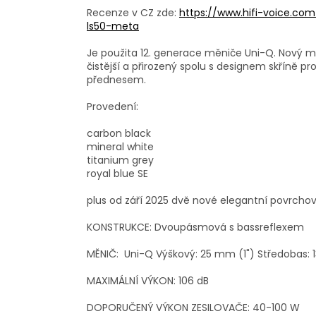
Recenze v CZ zde:
https://www.hifi-voice.co
ls50-meta
Je použita 12. generace měniče Uni-Q. Nový mě
čistější a přirozený spolu s designem skříně p
přednesem.
Provedení:
carbon black
mineral white
titanium grey
royal blue SE
plus od září 2025 dvě nové elegantní povrcho
KONSTRUKCE: Dvoupásmová s bassreflexem
MĚNIČ: Uni-Q Výškový: 25 mm (1") Středobas: 
MAXIMÁLNÍ VÝKON: 106 dB
DOPORUČENÝ VÝKON ZESILOVAČE: 40-100 W