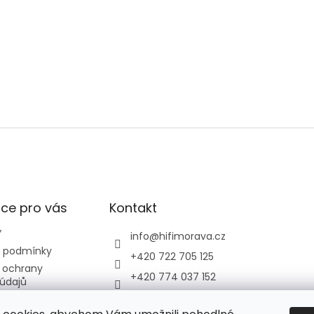
Navy blue
ce pro vás
Kontakt
Y
info
@
hifimorava.cz
 podmínky
+420 722 705 125
 ochrany
+420 774 037 152
údajů
HI-FI Morava
dběr odpadních
ízení