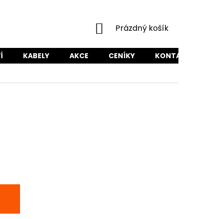
NÁKUPNÍ
Prázdný košík
KOŠÍK
Í
KABELY
AKCE
CENÍKY
KONTAKTY