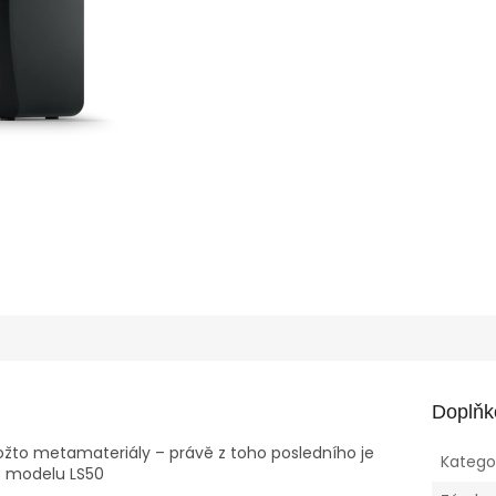
Doplňk
ožto metamateriály – právě z toho posledního je
Katego
o modelu LS50