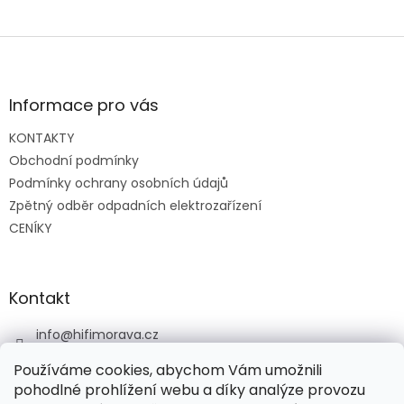
Z
á
p
a
Informace pro vás
t
KONTAKTY
í
Obchodní podmínky
Podmínky ochrany osobních údajů
Zpětný odběr odpadních elektrozařízení
CENÍKY
Kontakt
info
@
hifimorava.cz
+420 722 705 125
Používáme cookies, abychom Vám umožnili
+420 774 037 152
pohodlné prohlížení webu a díky analýze provozu