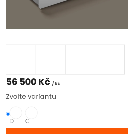
56 500 Kč
/ ks
Měrná
Zvolte variantu
cena: