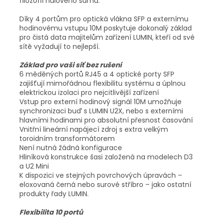
filozofií nulového šumu.
Díky 4 portům pro optická vlákna SFP a externímu
hodinovému vstupu 10M poskytuje dokonalý základ
pro čistá data majitelům zařízení LUMIN, kteří od své
sítě vyžadují to nejlepší.
Základ pro vaši síť bez rušení
6 měděných portů RJ45 a 4 optické porty SFP
zajišťují mimořádnou flexibilitu systému a úplnou
elektrickou izolaci pro nejcitlivější zařízení
Vstup pro externí hodinový signál 10M umožňuje
synchronizaci buď s LUMIN U2X, nebo s externími
hlavními hodinami pro absolutní přesnost časování
Vnitřní lineární napájecí zdroj s extra velkým
toroidním transformátorem
Není nutná žádná konfigurace
Hliníková konstrukce šasi založená na modelech D3
a U2 Mini
K dispozici ve stejných povrchových úpravách –
eloxovaná černá nebo surové stříbro – jako ostatní
produkty řady LUMIN.
Flexibilita 10 portů