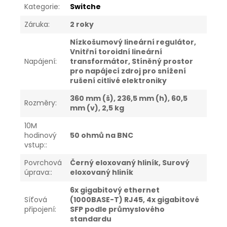
Kategorie
:
Switche
Záruka
:
2 roky
Nízkošumový lineární regulátor,
Vnitřní toroidní lineární
Napájení
:
transformátor, Stíněný prostor
pro napájecí zdroj pro snížení
rušení citlivé elektroniky
360 mm (š), 236,5 mm (h), 60,5
Rozměry
:
mm (v), 2,5 kg
10M
hodinový
50 ohmů na BNC
vstup:
:
Povrchová
Černý eloxovaný hliník, Surový
úprava:
:
eloxovaný hliník
6x gigabitový ethernet
Síťová
(1000BASE-T) RJ45, 4x gigabitové
připojení
:
SFP podle průmyslového
standardu