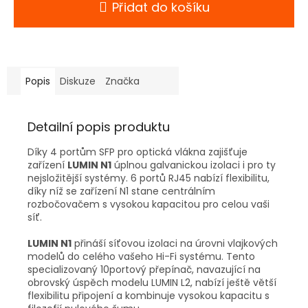
Přidat do košíku
Popis
Diskuze
Značka
Detailní popis produktu
Díky 4 portům SFP pro optická vlákna zajišťuje
zařízení
LUMIN N1
úplnou galvanickou izolaci i pro ty
nejsložitější systémy. 6 portů RJ45 nabízí flexibilitu,
díky níž se zařízení N1 stane centrálním
rozbočovačem s vysokou kapacitou pro celou vaši
síť.
LUMIN N1
přináší síťovou izolaci na úrovni vlajkových
modelů do celého vašeho Hi-Fi systému. Tento
specializovaný 10portový přepínač, navazující na
obrovský úspěch modelu LUMIN L2, nabízí ještě větší
flexibilitu připojení a kombinuje vysokou kapacitu s