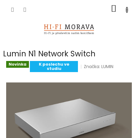
Přejít
NÁKUP
na
obsah
KOŠÍK
Lumin N1 Network Switch
Novinka
K poslechu ve
Značka:
LUMIN
studiu