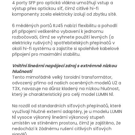
4 porty SFP pro optická vlákna umožňují vstup a
výstup přes optickou síť, čímž citlivé hi-fi
komponenty zcela elektricky izolují od zbytku sítě.
6 měděných portů RJ45 nabízí flexibilitu a pohodlí
při připojení veškerého vybavení k jednomu
rozbočovači, čímž se vyhnete použití levných (a
elektricky rušivých) spotřebitelských přepínačů v
okolí hi-fi systému a zajistíte si spolehlivé kabelové
připojení pro maximální stabilitu.
Vnitřní lineární napájecí zdroj s extrémně nízkou
hlučností
Tento mimořádně velký toroidní transformátor,
odvozený přímo od našich oceněných modelů U2 a
T3X, navazuje na důraz kladený na nízkou hlučnost,
který je charakteristický pro celý model LUMIN N1.
Na rozdíl od standardních síťových přepínačů, které
využívají hlučné externí adaptéry, je u modelu LUMIN
N1 vysoce výkonný lineární výkonový stupeň
umístěn ve stíněném prostoru, čímž je zajištěno, že
nedochází k žádnému rušení citlivých síťových
signálů.