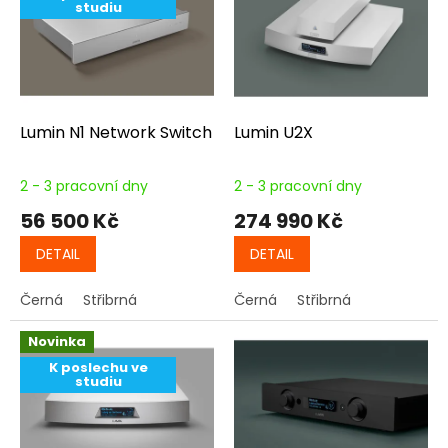
p
o
studiu
i
d
s
u
p
k
r
t
o
ů
d
Lumin N1 Network Switch
Lumin U2X
u
k
2 - 3 pracovní dny
2 - 3 pracovní dny
t
56 500 Kč
274 990 Kč
ů
DETAIL
DETAIL
Černá
Střibrná
Černá
Střibrná
Novinka
K poslechu ve
studiu