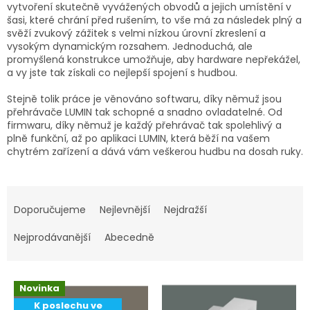
vytvoření skutečně vyvážených obvodů a jejich umístění v
šasi, které chrání před rušením, to vše má za následek plný a
svěží zvukový zážitek s velmi nízkou úrovní zkreslení a
vysokým dynamickým rozsahem. Jednoduchá, ale
promyšlená konstrukce umožňuje, aby hardware nepřekážel,
a vy jste tak získali co nejlepší spojení s hudbou.
Stejně tolik práce je věnováno softwaru, díky němuž jsou
přehrávače LUMIN tak schopné a snadno ovladatelné. Od
firmwaru, díky němuž je každý přehrávač tak spolehlivý a
plně funkční, až po aplikaci LUMIN, která běží na vašem
chytrém zařízení a dává vám veškerou hudbu na dosah ruky.
Ř
a
Doporučujeme
Nejlevnější
Nejdražší
z
e
Nejprodávanější
Abecedně
n
í
V
p
Novinka
ý
r
K poslechu ve