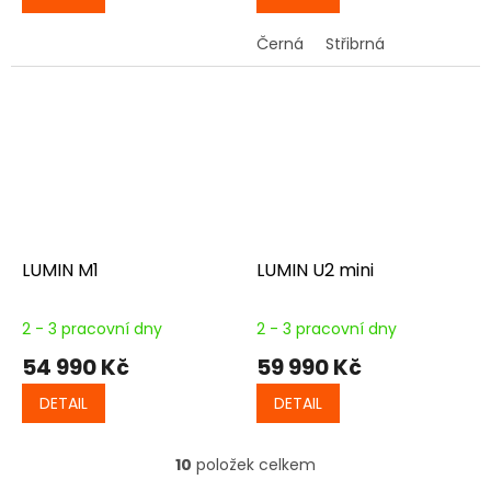
Černá
Střibrná
LUMIN M1
LUMIN U2 mini
2 - 3 pracovní dny
2 - 3 pracovní dny
54 990 Kč
59 990 Kč
DETAIL
DETAIL
10
položek celkem
O