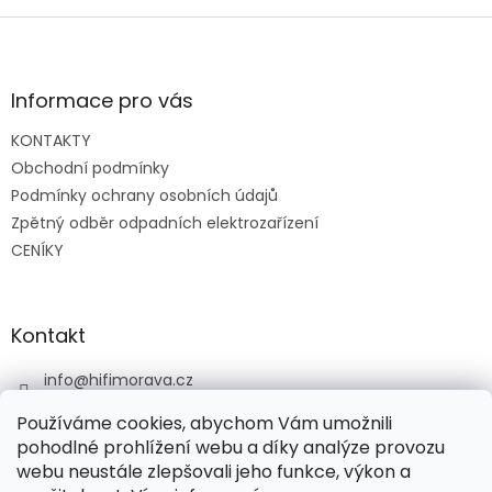
v
l
Z
á
á
d
p
a
a
Informace pro vás
c
t
í
KONTAKTY
í
p
Obchodní podmínky
r
v
Podmínky ochrany osobních údajů
k
Zpětný odběr odpadních elektrozařízení
y
CENÍKY
v
ý
p
i
Kontakt
s
u
info
@
hifimorava.cz
+420 722 705 125
Používáme cookies, abychom Vám umožnili
+420 774 037 152
pohodlné prohlížení webu a díky analýze provozu
webu neustále zlepšovali jeho funkce, výkon a
HI-FI Morava