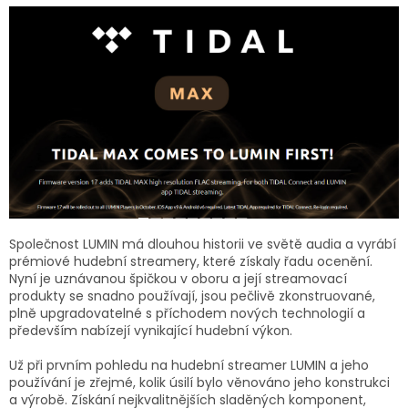
Společnost LUMIN má dlouhou historii ve světě audia a vyrábí
prémiové hudební streamery, které získaly řadu ocenění.
Nyní je uznávanou špičkou v oboru a její streamovací
produkty se snadno používají, jsou pečlivě zkonstruované,
plně upgradovatelné s příchodem nových technologií a
především nabízejí vynikající hudební výkon.
Už při prvním pohledu na hudební streamer LUMIN a jeho
používání je zřejmé, kolik úsilí bylo věnováno jeho konstrukci
a výrobě. Získání nejkvalitnějších sladěných komponent,