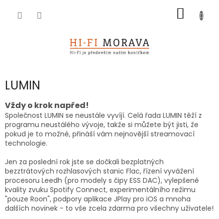
Přejít
NÁKUP
na
obsah
KOŠÍK
LUMIN
Vždy o krok napřed!
Společnost LUMIN se neustále vyvíjí. Celá řada LUMIN těží z
programu neustálého vývoje, takže si můžete být jisti, že
pokud je to možné, přináší vám nejnovější streamovací
technologie.
Jen za poslední rok jste se dočkali bezplatných
bezztrátových rozhlasových stanic Flac, řízení vyvážení
procesoru Leedh (pro modely s čipy ESS DAC), vylepšené
kvality zvuku Spotify Connect, experimentálního režimu
"pouze Roon", podpory aplikace JPlay pro iOS a mnoha
dalších novinek - to vše zcela zdarma pro všechny uživatele!