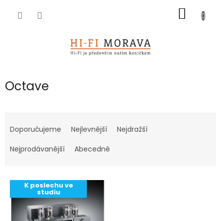
Přejít
NÁKUP
na
obsah
KOŠÍK
Octave
Ř
a
Doporučujeme
Nejlevnější
Nejdražší
z
e
Nejprodávanější
Abecedně
n
í
V
p
K poslechu ve
ý
r
studiu
p
o
i
d