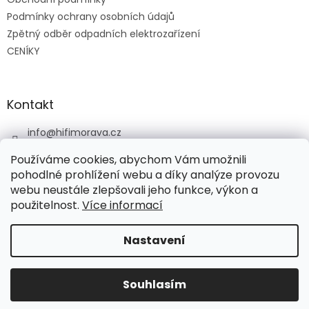
r
v
Podmínky ochrany osobních údajů
k
Zpětný odběr odpadních elektrozařízení
y
CENÍKY
v
ý
p
i
Kontakt
s
u
info
@
hifimorava.cz
+420 722 705 125
Používáme cookies, abychom Vám umožnili
+420 774 037 152
pohodlné prohlížení webu a díky analýze provozu
webu neustále zlepšovali jeho funkce, výkon a
HI-FI Morava
použitelnost.
Více informací
Nastavení
Vytvořil Shoptet
Souhlasím
Copyright 2026
HI-FI Morava
. Všechna práva vyhrazena.