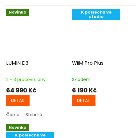
Novinka
K poslechu ve
studiu
LUMIN D3
WiiM Pro Plus
2 - 3 pracovní dny
Skladem
64 990 Kč
6 190 Kč
DETAIL
DETAIL
Černá
Střibrná
Novinka
K poslechu ve