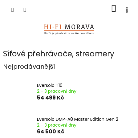
Přejít
NÁKUP
na
obsah
KOŠÍK
Síťové přehrávače, streamery
Nejprodávanější
Eversolo T10
2 - 3 pracovní dny
54 499 Kč
Eversolo DMP-A8 Master Edition Gen 2
2 - 3 pracovní dny
64 500 Kč