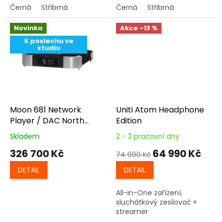
Černá
Střibrná
Černá
Střibrná
Novinka
Akce
–13 %
K poslechu ve
studiu
Moon 681 Network
Uniti Atom Headphone
Player / DAC North
Edition
Collection
Skladem
2 - 3 pracovní dny
326 700 Kč
64 990 Kč
74 990 Kč
DETAIL
DETAIL
All-in-One zařízení,
sluchátkový zesilovač +
streamer