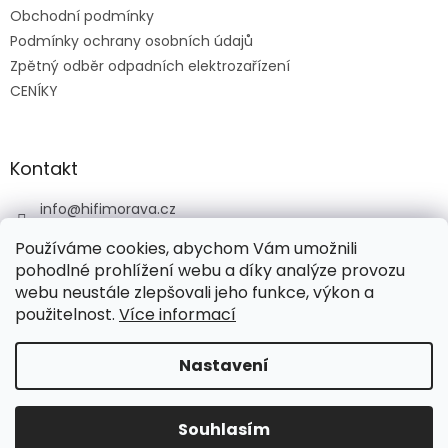
k
Obchodní podmínky
y
v
Podmínky ochrany osobních údajů
ý
Zpětný odběr odpadních elektrozařízení
p
CENÍKY
i
s
u
Kontakt
info
@
hifimorava.cz
+420 722 705 125
Používáme cookies, abychom Vám umožnili
+420 774 037 152
pohodlné prohlížení webu a díky analýze provozu
webu neustále zlepšovali jeho funkce, výkon a
HI-FI Morava
použitelnost.
Více informací
Nastavení
Vytvořil Shoptet
Souhlasím
Copyright 2026
HI-FI Morava
. Všechna práva vyhrazena.