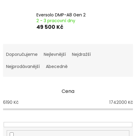
Eversolo DMP-A8 Gen 2
2 - 3 pracovní dny
49 500 Kč
Ř
a
Doporučujeme
Nejlevnější
Nejdražší
z
e
Nejprodávanější
Abecedně
n
í
p
Cena
r
o
6190
Kč
1742000
Kč
d
u
k
t
ů