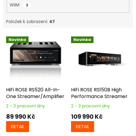
WiiM
2
Položek k zobrazení:
47
V
Novinka
Novinka
ý
p
i
s
p
r
o
d
HiFi ROSE RS520 All-In-
HiFi ROSE RS150B High
u
One Streamer/Amplifier
Performance Streamer
k
2 - 3 pracovní dny
2 - 3 pracovní dny
t
89 990 Kč
109 990 Kč
ů
DETAIL
DETAIL