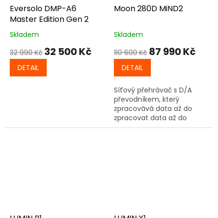
Eversolo DMP-A6
Moon 280D MiND2
Master Edition Gen 2
Skladem
Skladem
32 500 Kč
87 990 Kč
32 990 Kč
110 600 Kč
DETAIL
DETAIL
Síťový přehrávač s D/A
převodníkem, který
zpracovává data až do
zpracovat data až do
rozlišení PCM 32bit/384kHz
a DSD256.
Plně symetrická analogová
konstrukce.
Převodník disponuje sedmi
digitálními vstupy a
podporou Bluetooth s
kodekem aptX.