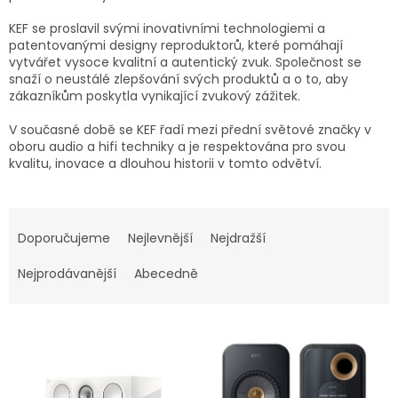
KEF se proslavil svými inovativními technologiemi a
patentovanými designy reproduktorů, které pomáhají
vytvářet vysoce kvalitní a autentický zvuk. Společnost se
snaží o neustálé zlepšování svých produktů a o to, aby
zákazníkům poskytla vynikající zvukový zážitek.
V současné době se KEF řadí mezi přední světové značky v
oboru audio a hifi techniky a je respektována pro svou
kvalitu, inovace a dlouhou historii v tomto odvětví.
Ř
a
Doporučujeme
Nejlevnější
Nejdražší
z
e
Nejprodávanější
Abecedně
n
í
V
p
ý
r
p
o
i
d