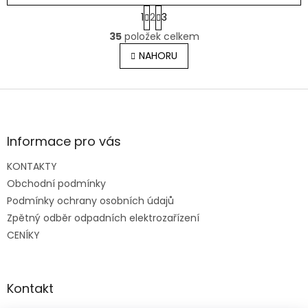
S
1
2
3
t
O
r
35
položek celkem
v
á
l
NAHORU
n
á
k
o
d
v
Z
a
á
c
á
n
í
p
í
p
a
Informace pro vás
r
t
v
KONTAKTY
í
k
Obchodní podmínky
y
v
Podmínky ochrany osobních údajů
ý
Zpětný odběr odpadních elektrozařízení
p
CENÍKY
i
s
u
Kontakt