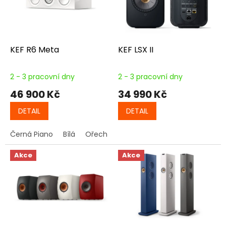
s
u
p
k
r
t
o
ů
d
KEF R6 Meta
KEF LSX II
u
k
2 - 3 pracovní dny
2 - 3 pracovní dny
t
46 900 Kč
34 990 Kč
ů
DETAIL
DETAIL
Černá Piano
Bílá
Ořech
Akce
Akce