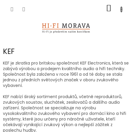
Přejít
NÁKUP
na
obsah
KOŠÍK
KEF
KEF je zkratka pro britskou společnost KEF Electronics, která se
zabývá výrobou a prodejem kvalitního audio a hifi techniky.
Společnost byla založena v roce 1961 a od té doby se stala
jednou z předních světových značek v oboru zvukového
vybavení.
KEF nabízí široký sortiment produktů, včetně reproduktorů,
zvukových soustav, sluchátek, zesilovačů a dalšího audio
zařízení. Společnost se specializuje na výrobu
vysokokvalitního zvukového vybavení pro domácí kino a hifi
systémy, které jsou určeny pro náročné uživatele, kteří
očekávají vynikající zvukový výkon a nejlepší zážitek z
poslechu hudby.