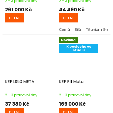
2 - 3 pracovní dny
2 - 3 pracovní dny
261 000 Kč
44 490 Kč
DETAIL
DETAIL
Černá
Bílá
Titanium Grey
Novinka
K poslechu ve
studiu
KEF LS50 META
KEF R11 Meta
2 - 3 pracovní dny
2 - 3 pracovní dny
37 380 Kč
169 000 Kč
DETAIL
DETAIL